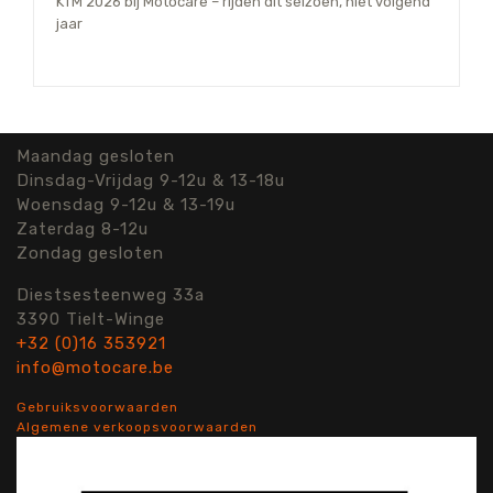
KTM 2026 bij Motocare – rijden dit seizoen, niet volgend
jaar
Maandag gesloten
Dinsdag-Vrijdag 9-12u & 13-18u
Woensdag 9-12u & 13-19u
Zaterdag 8-12u
Zondag gesloten
Diestsesteenweg 33a
3390 Tielt-Winge
+32 (0)16 353921
info@motocare.be
Gebruiksvoorwaarden
Algemene verkoopsvoorwaarden