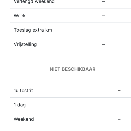
Verlengd weekend
–
Week
–
Toeslag extra km
Vrijstelling
–
NIET BESCHIKBAAR
1u testrit
–
1 dag
–
Weekend
–