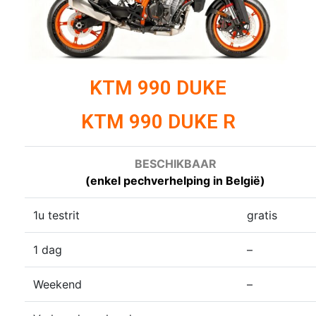
KTM 990 DUKE
KTM 990 DUKE R
BESCHIKBAAR
(enkel pechverhelping in België)
1u testrit
gratis
1 dag
–
Weekend
–