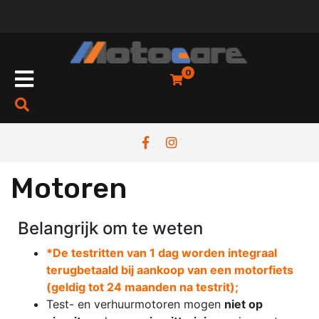
0
Motoren
Belangrijk om te weten
*De testritten van 1 dag worden integraal
terugbetaald bij aankoop van een motorfiets
(geldig tot 24 maanden na testrit);
Test- en verhuurmotoren mogen
niet op