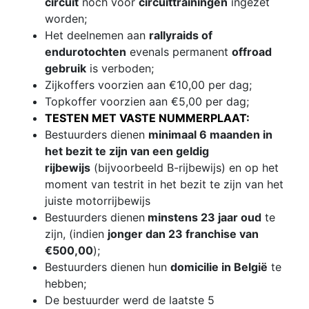
circuit
noch voor
circuittrainingen
ingezet
worden;
Het deelnemen aan
rallyraids of
endurotochten
evenals permanent
offroad
gebruik
is verboden;
Zijkoffers voorzien aan €10,00 per dag;
Topkoffer voorzien aan €5,00 per dag;
TESTEN MET VASTE NUMMERPLAAT:
Bestuurders dienen
minimaal 6 maanden in
het bezit te zijn van een geldig
rijbewijs
(bijvoorbeeld B-rijbewijs) en op het
moment van testrit in het bezit te zijn van het
juiste motorrijbewijs
Bestuurders dienen
minstens 23 jaar oud
te
zijn, (indien
jonger dan 23 franchise van
€500,00
);
Bestuurders dienen hun
domicilie in België
te
hebben;
De bestuurder werd de laatste 5