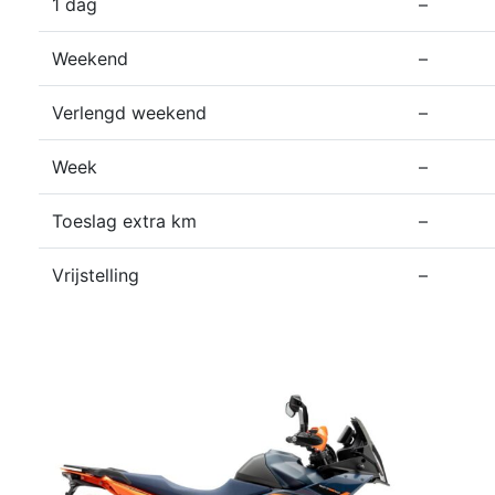
1 dag
–
Weekend
–
Verlengd weekend
–
Week
–
Toeslag extra km
–
Vrijstelling
–