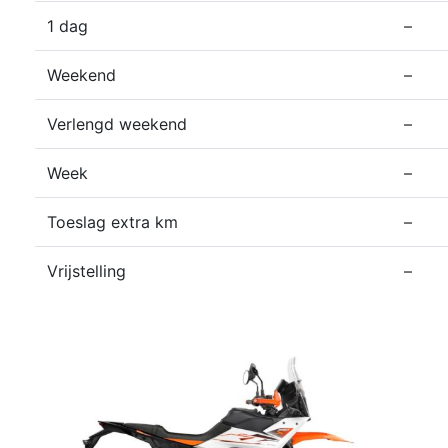
1 dag
–
Weekend
–
Verlengd weekend
–
Week
–
Toeslag extra km
–
Vrijstelling
–