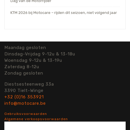
Dag van de Motorrijder
KTM 2026 bij Motocare – rijden dit seizoen, niet volgend jaar
Maandag gesloten
Dinsdag-Vrijdag 9-12u & 13-18u
Woensdag 9-12u & 13-19u
Zaterdag 8-12u
Zondag gesloten
Diestsesteenweg 33a
3390 Tielt-Winge
+32 (0)16 353921
info@motocare.be
Gebruiksvoorwaarden
Algemene verkoopsvoorwaarden