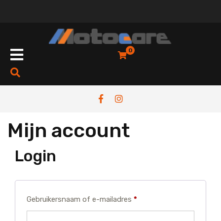
Skip
to
content
Open
0
Button
Mijn account
Login
Vereist
Gebruikersnaam of e-mailadres
*