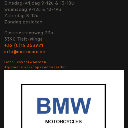
Dinsdag-Vrijdag 9-12u & 13-18u
Woensdag 9-12u & 13-19u
Zaterdag 8-12u
Zondag gesloten
Diestsesteenweg 33a
3390 Tielt-Winge
+32 (0)16 353921
info@motocare.be
Gebruiksvoorwaarden
Algemene verkoopsvoorwaarden