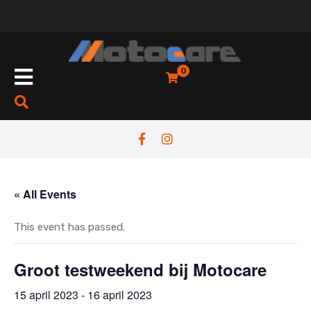
Skip
to
content
Open
0
Button
« All Events
This event has passed.
Groot testweekend bij Motocare
15 april 2023
-
16 april 2023