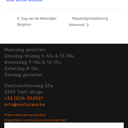
Rijvaardigheidstraining
Dag van de Motorrijder
Borgloon
Advanced
Maandag gesloten
Dinsdag-Vrijdag 9-12u & 13-18u
Woensdag 9-12u & 13-19u
Zaterdag 8-12u
Zondag gesloten
Diestsesteenweg 33a
3390 Tielt-Winge
+32 (0)16 353921
info@motocare.be
Gebruiksvoorwaarden
Algemene verkoopsvoorwaarden