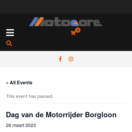
Skip
to
content
Open
0
Button
« All Events
This event has passed.
Dag van de Motorrijder Borgloon
26 maart 2023