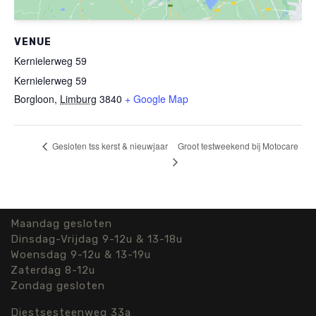
VENUE
Kernielerweg 59
Kernielerweg 59
Borgloon
,
Limburg
3840
+ Google Map
Groot testweekend bij Motocare
Gesloten tss kerst & nieuwjaar
Maandag gesloten
Dinsdag-Vrijdag 9-12u & 13-18u
Woensdag 9-12u & 13-19u
Zaterdag 8-12u
Zondag gesloten
Diestsesteenweg 33a