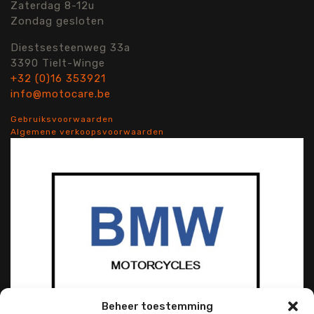
Zaterdag 8-12u
Zondag gesloten
Diestsesteenweg 33a
3390 Tielt-Winge
+32 (0)16 353921
info@motocare.be
Gebruiksvoorwaarden
Algemene verkoopsvoorwaarden
Beheer toestemming