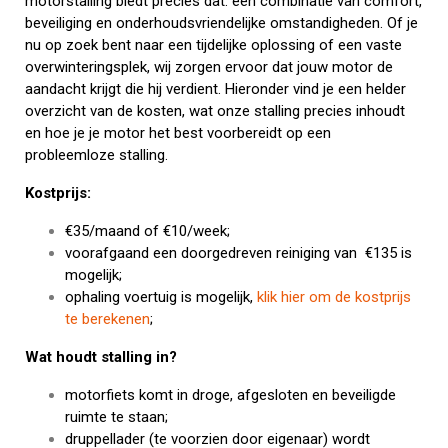
motorstalling biedt precies dat: een combinatie van comfort,
beveiliging en onderhoudsvriendelijke omstandigheden. Of je
nu op zoek bent naar een tijdelijke oplossing of een vaste
overwinteringsplek, wij zorgen ervoor dat jouw motor de
aandacht krijgt die hij verdient. Hieronder vind je een helder
overzicht van de kosten, wat onze stalling precies inhoudt
en hoe je je motor het best voorbereidt op een
probleemloze stalling.
Kostprijs:
€35/maand of €10/week;
voorafgaand een doorgedreven reiniging van €135 is
mogelijk;
ophaling voertuig is mogelijk,
klik hier om de kostprijs
te berekenen
;
Wat houdt stalling in?
motorfiets komt in droge, afgesloten en beveiligde
ruimte te staan;
druppellader (te voorzien door eigenaar) wordt