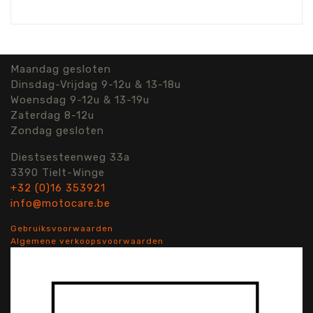
Maandag gesloten
Dinsdag-Vrijdag 9-12u & 13-18u
Woensdag 9-12u & 13-19u
Zaterdag 8-12u
Zondag gesloten
Diestsesteenweg 33a
3390 Tielt-Winge
+32 (0)16 353921
info@motocare.be
Gebruiksvoorwaarden
Algemene verkoopsvoorwaarden