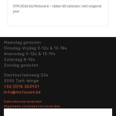
KTM 2026 bij Motocare – rijden dit seizoen, niet volgend
jaar
Maandag gesloten
Dinsdag-Vrijdag 9-12u & 13-18u
Woensdag 9-12u & 13-19u
Zaterdag 8-12u
Zondag gesloten
Diestsesteenweg 33a
3390 Tielt-Winge
+32 (0)16 353921
info@motocare.be
Gebruiksvoorwaarden
Algemene verkoopsvoorwaarden