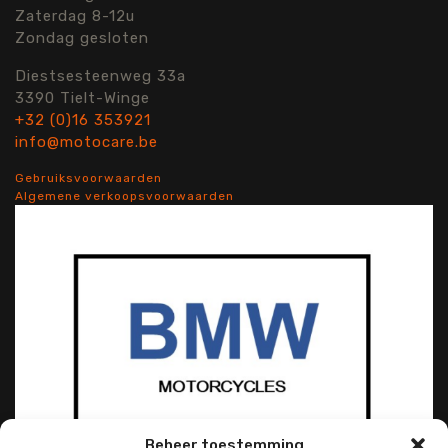
Zaterdag 8-12u
Zondag gesloten
Diestsesteenweg 33a
3390 Tielt-Winge
+32 (0)16 353921
info@motocare.be
Gebruiksvoorwaarden
Algemene verkoopsvoorwaarden
Beheer toestemming