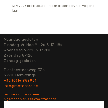
KTM 2026 bij Motocare – rijden dit seizoen, niet volgend
jaar
Maandag gesloten
Dinsdag-Vrijdag 9-12u & 13-18u
Woensdag 9-12u & 13-19u
Zaterdag 8-12u
Zondag gesloten
Diestsesteenweg 33a
3390 Tielt-Winge
+32 (0)16 353921
info@motocare.be
Gebruiksvoorwaarden
Algemene verkoopsvoorwaarden