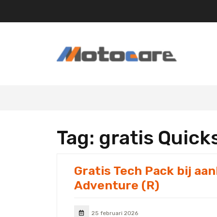
Skip
to
content
Tag:
gratis Quic
Gratis Tech Pack bij a
Adventure (R)
25 februari 2026