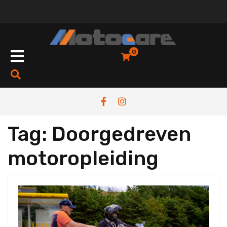
Skip
to
content
Open
0
Button
Tag:
Doorgedreven
motoropleiding