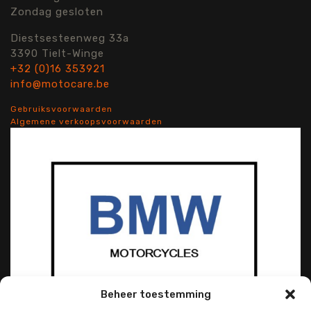
Zondag gesloten
Diestsesteenweg 33a
3390 Tielt-Winge
+32 (0)16 353921
info@motocare.be
Gebruiksvoorwaarden
Algemene verkoopsvoorwaarden
Beheer toestemming