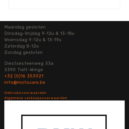
Maandag gesloten
Dinsdag-Vrijdag 9-12u & 13-18u
Woensdag 9-12u & 13-19u
Zaterdag 8-12u
Zondag gesloten
Diestsesteenweg 33a
3390 Tielt-Winge
+32 (0)16 353921
info@motocare.be
Gebruiksvoorwaarden
Algemene verkoopsvoorwaarden