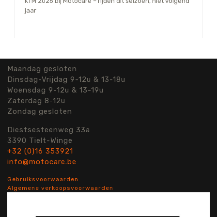
KTM 2026 bij Motocare – rijden dit seizoen, niet volgend
jaar
Maandag gesloten
Dinsdag-Vrijdag 9-12u & 13-18u
Woensdag 9-12u & 13-19u
Zaterdag 8-12u
Zondag gesloten
Diestsesteenweg 33a
3390 Tielt-Winge
+32 (0)16 353921
info@motocare.be
Gebruiksvoorwaarden
Algemene verkoopsvoorwaarden