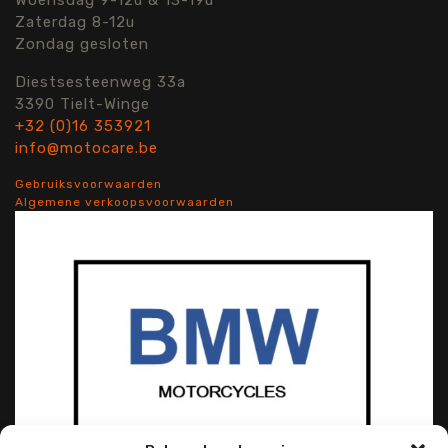
Zaterdag 8-12u
Zondag gesloten
Diestsesteenweg 33a
3390 Tielt-Winge
+32 (0)16 353921
info@motocare.be
Gebruiksvoorwaarden
Algemene verkoopsvoorwaarden