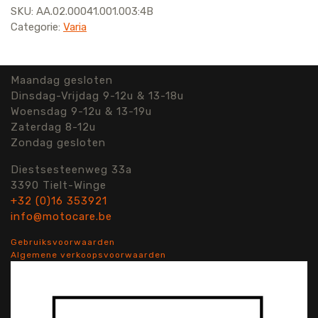
SKU:
AA.02.00041.001.003:4B
Categorie:
Varia
Maandag gesloten
Dinsdag-Vrijdag 9-12u & 13-18u
Woensdag 9-12u & 13-19u
Zaterdag 8-12u
Zondag gesloten
Diestsesteenweg 33a
3390 Tielt-Winge
+32 (0)16 353921
info@motocare.be
Gebruiksvoorwaarden
Algemene verkoopsvoorwaarden