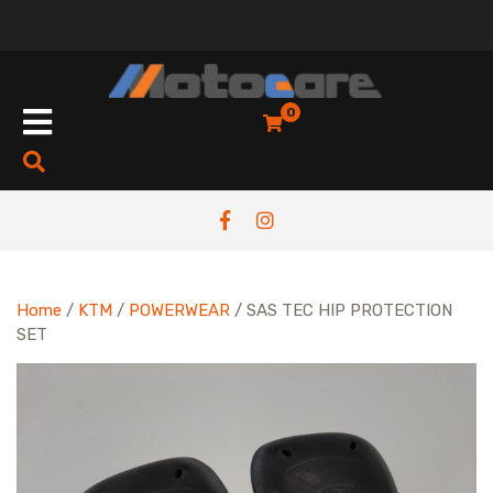
Skip
to
content
Open
0
Button
Home
/
KTM
/
POWERWEAR
/ SAS TEC HIP PROTECTION
SET