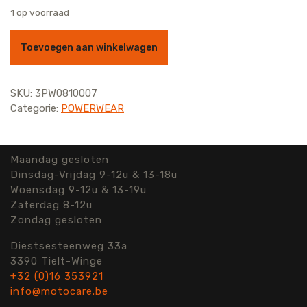
1 op voorraad
SAS TEC HIP PROTECTION SET aantal
Toevoegen aan winkelwagen
SKU:
3PW0810007
Categorie:
POWERWEAR
Maandag gesloten
Dinsdag-Vrijdag 9-12u & 13-18u
Woensdag 9-12u & 13-19u
Zaterdag 8-12u
Zondag gesloten
Diestsesteenweg 33a
3390 Tielt-Winge
+32 (0)16 353921
info@motocare.be