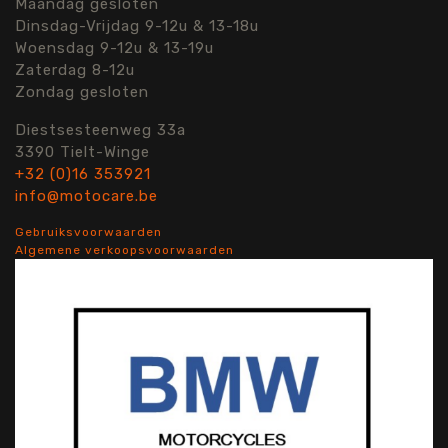
Maandag gesloten
Dinsdag-Vrijdag 9-12u & 13-18u
Woensdag 9-12u & 13-19u
Zaterdag 8-12u
Zondag gesloten
Diestsesteenweg 33a
3390 Tielt-Winge
+32 (0)16 353921
info@motocare.be
Gebruiksvoorwaarden
Algemene verkoopsvoorwaarden