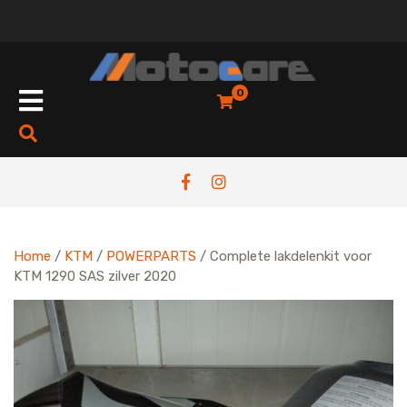
Skip
to
content
Open
0
Button
Home
/
KTM
/
POWERPARTS
/ Complete lakdelenkit voor
KTM 1290 SAS zilver 2020