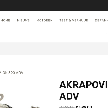
HOME
NIEUWS
MOTOREN
TEST & VERHUUR
DEPAN
P-ON 390 ADV
AKRAPOVI
ADV
Oorspronkelijke
Huidige
€
699,00
€
599,00