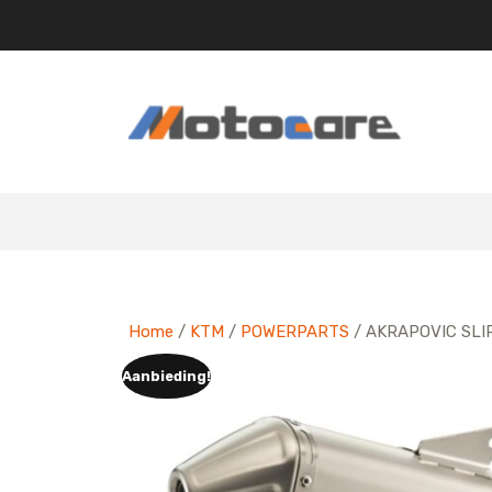
Skip
to
content
Home
/
KTM
/
POWERPARTS
/ AKRAPOVIC SLI
Aanbieding!