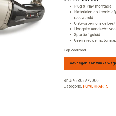
prijs
prijs
Plug & Play montage
was:
is:
Materialen en kennis af
€ 699,00.
€ 599,00.
racewereld
Ontworpen om de beste 
Hoogste aandacht voor 
Sportief geluid
Geen nieuwe motormap
1 op voorraad
AKRAPOVIC SLIP-ON 390 ADV
Toevoegen aan winkelwag
SKU:
95805979000
Categorie:
POWERPARTS