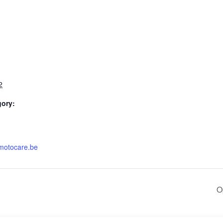
2
gory:
.motocare.be
O