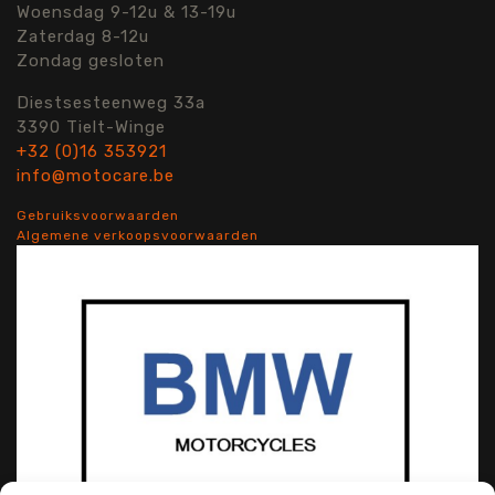
Woensdag 9-12u & 13-19u
Zaterdag 8-12u
Zondag gesloten
Diestsesteenweg 33a
3390 Tielt-Winge
+32 (0)16 353921
info@motocare.be
Gebruiksvoorwaarden
Algemene verkoopsvoorwaarden