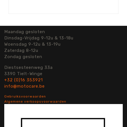
Maandag gesloten
Dinsdag-Vrijdag 9-12u & 13-18u
Woensdag 9-12u & 13-19u
Zaterdag 8-12u
Zondag gesloten
Diestsesteenweg 33a
3390 Tielt-Winge
+32 (0)16 353921
info@motocare.be
Gebruiksvoorwaarden
Algemene verkoopsvoorwaarden