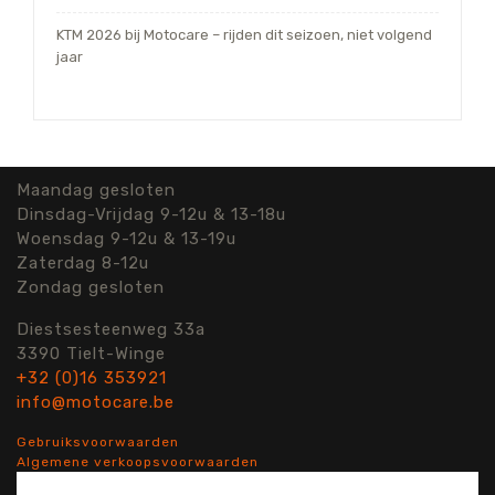
KTM 2026 bij Motocare – rijden dit seizoen, niet volgend
jaar
Maandag gesloten
Dinsdag-Vrijdag 9-12u & 13-18u
Woensdag 9-12u & 13-19u
Zaterdag 8-12u
Zondag gesloten
Diestsesteenweg 33a
3390 Tielt-Winge
+32 (0)16 353921
info@motocare.be
Gebruiksvoorwaarden
Algemene verkoopsvoorwaarden